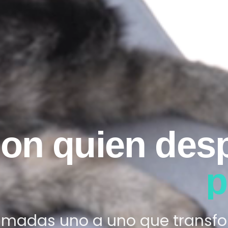
on quien desp
p
amadas uno a uno que transf