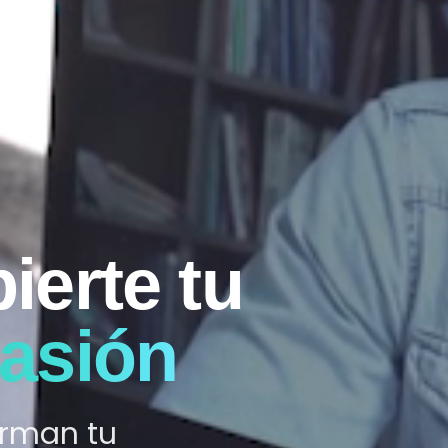
ierte tu
asión
orman tu