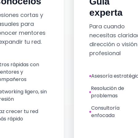
onócelos
Guía
experta
siones cortas y
asuales para
Para cuando
onocer mentores
necesitas clarida
expandir tu red.
dirección o visión
profesional
tros rápidas con
entores y
Asesoría estratégi
ompañeros
Resolución de
etworking ligero, sin
problemas
resión
Consultoría
az crecer tu red
enfocada
ás rápido