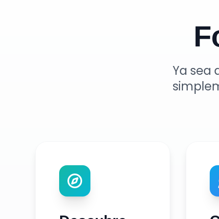
F
Ya sea 
simplem