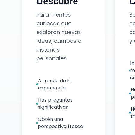
Descubre
C
Para mentes
Se
curiosas que
c
exploran nuevas
c
ideas, campos o
y 
historias
personales
In
m
c
Aprende de la
experiencia
N
p
Haz preguntas
significativas
H
m
Obtén una
perspectiva fresca